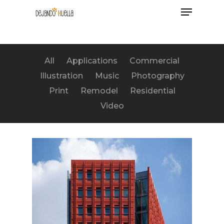
Menu
Skip
to
main
content
All
Applications
Commercial
Illustration
Music
Photography
Print
Remodel
Residential
Video