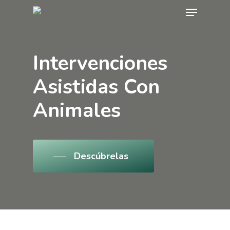
Menu
Skip
to
main
Intervenciones
content
Asistidas Con
Animales
Descúbrelas